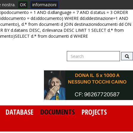
e nostra.
OK
informazioni
dtipodocumento = 1 AND d.idlanguage = 7 AND d.status = 3 ORDER
 (d.iddocumento = dd.iddocumento) WHERE dd.iddestinazione=1 AND
documento), d.* from documenti d JOIN destinazionidocumenti dd ON
 BY d.datains DESC, d.rilevanza DESC LIMIT 1 SELECT d.* from
cumento)SELECT d.* from documenti d WHERE
DATABASE
DOCUMENTS
PROJECTS