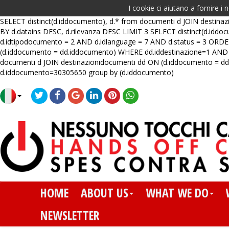
I cookie ci aiutano a fornire i n
SELECT distinct(d.iddocumento), d.* from documenti d JOIN destin
BY d.datains DESC, d.rilevanza DESC LIMIT 3 SELECT distinct(d.id
d.idtipodocumento = 2 AND d.idlanguage = 7 AND d.status = 3 ORDER
(d.iddocumento = dd.iddocumento) WHERE dd.iddestinazione=1 AND d
documenti d JOIN destinazionidocumenti dd ON (d.iddocumento = 
d.iddocumento=30305650 group by (d.iddocumento)
HOME
ABOUT US
WHAT WE DO
NEWSLETTER