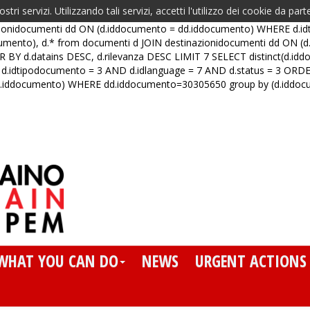
ostri servizi. Utilizzando tali servizi, accetti l'utilizzo dei cookie da part
azionidocumenti dd ON (d.iddocumento = dd.iddocumento) WHERE d.i
documento), d.* from documenti d JOIN destinazionidocumenti dd ON
 BY d.datains DESC, d.rilevanza DESC LIMIT 7 SELECT distinct(d.id
.idtipodocumento = 3 AND d.idlanguage = 7 AND d.status = 3 ORDER
dd.iddocumento) WHERE dd.iddocumento=30305650 group by (d.iddo
WHAT YOU CAN DO
NEWS
URGENT ACTIONS