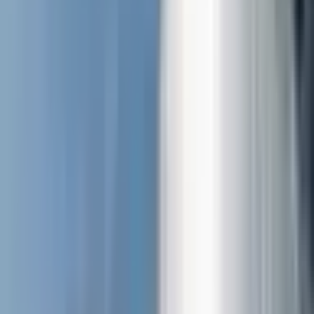
—
Notizie dal fronte
Notizie dal fronte. Dalle tre battaglie,
questa settimana.
Morte per pena
24 LUG
ITALIA
CARCERE. NESSUNO TOCCHI CAINO: IN SICILIA
SITUAZIONE DI ABBANDONO CICLO DI VISITE
CON IL MOVIMENTO ITALIANO DIRITTI DETENUTI
25 GIU
CARO ALEMANNO, SPIEGA A VANNACCI COS’È IL
CARCERE: NEL NOME DI ABELE PUÒ DIVENTARE
CAINO
16 GIU
‘FARE DI UNA MANCANZA UNA PRESENZA’ - IL 19
MAGGIO A VIA DELLA PANETTERIA