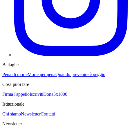
Battaglie
Pena di morte
Morte per pena
Quando prevenire è peggio
Cosa puoi fare
Firma l'appello
Iscriviti
Dona
5x1000
Istituzionale
Chi siamo
Newsletter
Contatti
Newsletter